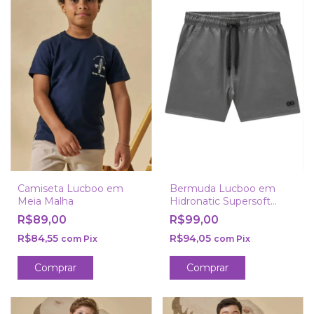
Camiseta Lucboo em
Bermuda Lucboo em
Meia Malha
Hidronatic Supersoft
Premium com Elastano
R$89,00
R$99,00
Cinza
R$84,55
R$94,05
com
Pix
com
Pix
Comprar
Comprar