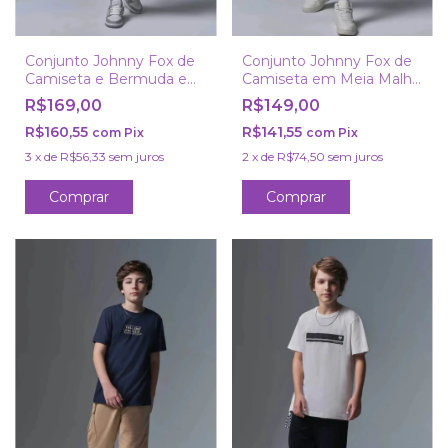
Conjunto Johnny Fox de
Conjunto Johnny Fox de
Camiseta e Bermuda em
Camiseta em Meia Malha
Moletom sem Pelúcia
e Bermuda com Elastano
R$169,00
R$149,00
R$160,55
R$141,55
com
Pix
com
Pix
3
x
de
R$56,33
sem juros
2
x
de
R$74,50
sem juros
Comprar
Comprar