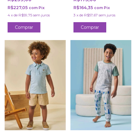
R$227,05
R$164,35
com
Pix
com
Pix
4
x
de
R$59,75
sem juros
3
x
de
R$57,67
sem juros
Comprar
Comprar