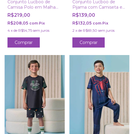
Conjunto Lucboo de
Conjunto Lucboo de
Camisa Polo em Malha
Pijama com Camiseta e
Mesclada e Bermuda
Calça em Malha Fresh
R$219,00
R$139,00
com Elastano
R$208,05
R$132,05
com
Pix
com
Pix
4
x
de
R$54,75
sem juros
2
x
de
R$69,50
sem juros
Comprar
Comprar