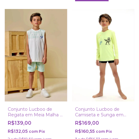
Conjunto Lucboo de
Conjunto Lucboo de
Regata em Meia Malha e
Camiseta e Sunga em
Bermuda com Elastano
Malha UV Dry com
R$139,00
R$169,00
Preoteção UV 50+
R$132,05
R$160,55
com
Pix
com
Pix
2
x
de
R$69,50
sem juros
3
x
de
R$56,33
sem juros