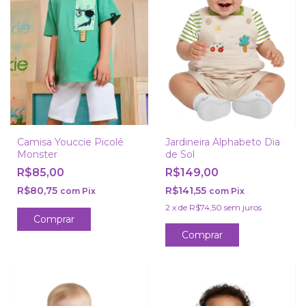
Camisa Youccie Picolé
Jardineira Alphabeto Dia
Monster
de Sol
R$85,00
R$149,00
R$80,75
R$141,55
com
Pix
com
Pix
2
x
de
R$74,50
sem juros
Comprar
Comprar