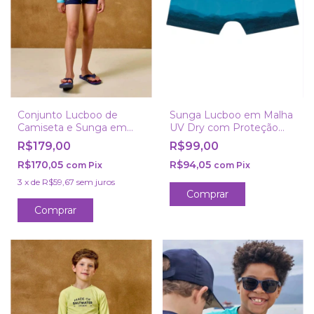
Conjunto Lucboo de
Sunga Lucboo em Malha
Camiseta e Sunga em
UV Dry com Proteção
Malha UV Dry com
UV50+
R$179,00
R$99,00
Proteção UV50+
R$170,05
R$94,05
com
Pix
com
Pix
3
x
de
R$59,67
sem juros
Comprar
Comprar