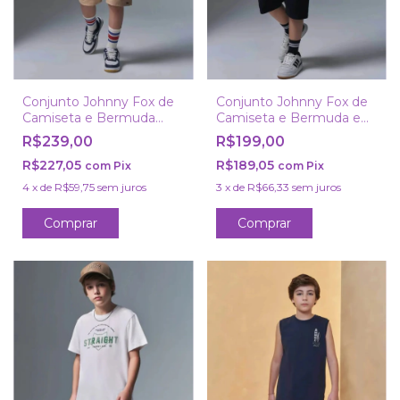
Conjunto Johnny Fox de
Conjunto Johnny Fox de
Camiseta e Bermuda
Camiseta e Bermuda em
com Elastano
Moletom
R$239,00
R$199,00
R$227,05
R$189,05
com
Pix
com
Pix
4
x
de
R$59,75
sem juros
3
x
de
R$66,33
sem juros
Comprar
Comprar