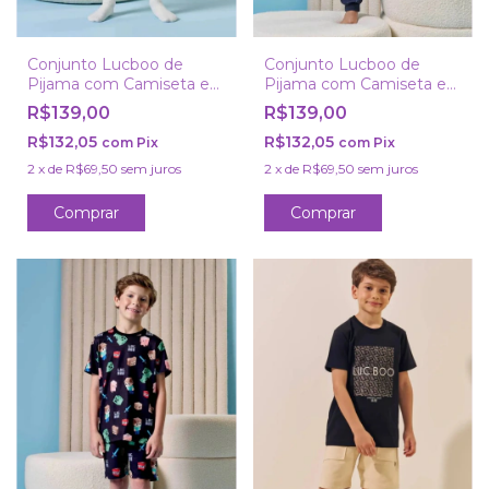
Conjunto Lucboo de
Conjunto Lucboo de
Pijama com Camiseta e
Pijama com Camiseta e
Bermuda em Malha
Calça em Malha Power
R$139,00
R$139,00
Fresh
R$132,05
R$132,05
com
Pix
com
Pix
2
x
de
R$69,50
sem juros
2
x
de
R$69,50
sem juros
Comprar
Comprar