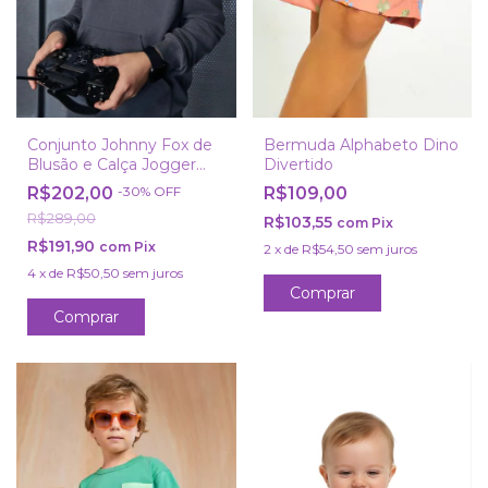
Conjunto Johnny Fox de
Bermuda Alphabeto Dino
Blusão e Calça Jogger
Divertido
em Moletom sem
R$202,00
-
30
%
OFF
R$109,00
Pelúcia
R$289,00
R$103,55
com
Pix
R$191,90
com
Pix
2
x
de
R$54,50
sem juros
4
x
de
R$50,50
sem juros
Comprar
Comprar