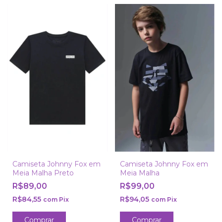
Camiseta Johnny Fox em
Camiseta Johnny Fox em
Meia Malha Preto
Meia Malha
R$89,00
R$99,00
R$84,55
R$94,05
com
Pix
com
Pix
Comprar
Comprar