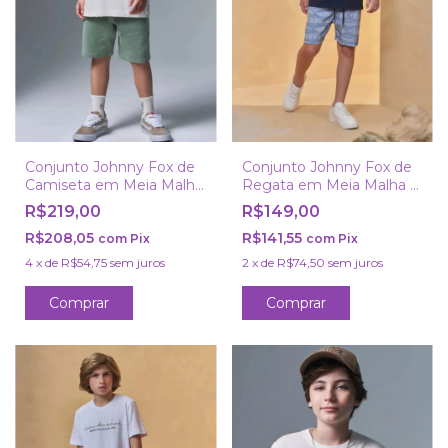
Conjunto Johnny Fox de
Conjunto Johnny Fox de
Camiseta em Meia Malha
Regata em Meia Malha e
e Bermuda com Elastano
Bermuda com Elastano
R$219,00
R$149,00
R$208,05
R$141,55
com
Pix
com
Pix
4
x
de
R$54,75
sem juros
2
x
de
R$74,50
sem juros
Comprar
Comprar