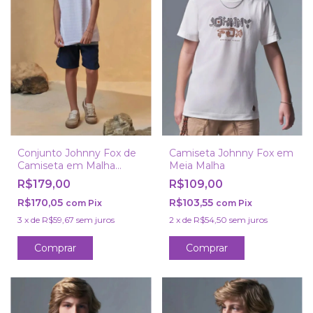
Conjunto Johnny Fox de
Camiseta Johnny Fox em
Camiseta em Malha
Meia Malha
Relevo e Bermuda com
R$179,00
R$109,00
Elastano
R$170,05
R$103,55
com
Pix
com
Pix
3
x
de
R$59,67
sem juros
2
x
de
R$54,50
sem juros
Comprar
Comprar