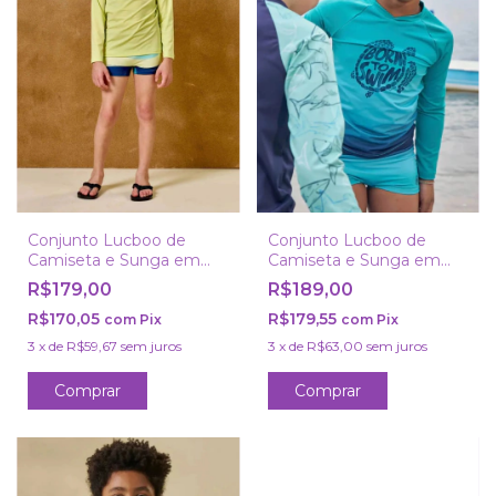
Conjunto Lucboo de
Conjunto Lucboo de
Camiseta e Sunga em
Camiseta e Sunga em
Malha UV Dry com
Malha UV Dry com
R$179,00
R$189,00
Proteção UV50+
Proteção UV50+
R$170,05
R$179,55
com
Pix
com
Pix
3
x
de
R$59,67
sem juros
3
x
de
R$63,00
sem juros
Comprar
Comprar