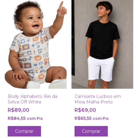
Body Alphabeto Rei da
Camiseta Lucboo em
Selva Off White
Meia Malha Preto
R$89,00
R$69,00
R$84,55
R$65,55
com
Pix
com
Pix
Comprar
Comprar