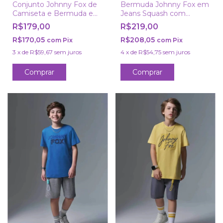
Conjunto Johnny Fox de
Bermuda Johnny Fox em
Camiseta e Bermuda em
Jeans Squash com
Santorine com Elastano
Elastano
R$179,00
R$219,00
R$170,05
R$208,05
com
Pix
com
Pix
3
x
de
R$59,67
sem juros
4
x
de
R$54,75
sem juros
Comprar
Comprar