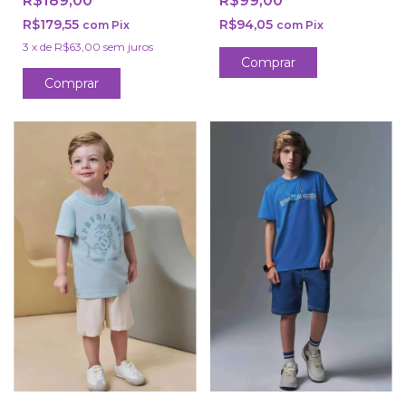
R$189,00
R$99,00
R$179,55
R$94,05
com
Pix
com
Pix
3
x
de
R$63,00
sem juros
Comprar
Comprar