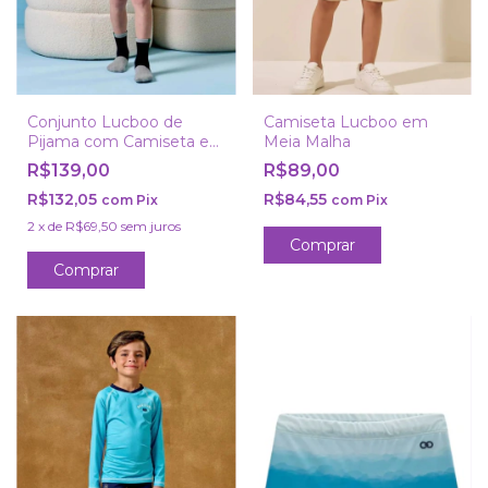
Conjunto Lucboo de
Camiseta Lucboo em
Pijama com Camiseta e
Meia Malha
Bermuda em Malha
R$139,00
R$89,00
Power
R$132,05
R$84,55
com
Pix
com
Pix
2
x
de
R$69,50
sem juros
Comprar
Comprar