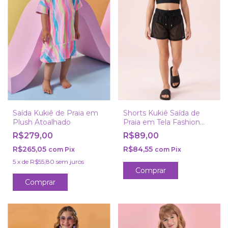
Saída Kukiê de Praia em
Shorts Kukiê Saída de
Plush Atoalhado
Praia em Tela Fashion
Preto
R$279,00
R$89,00
R$265,05
R$84,55
com
Pix
com
Pix
5
x
de
R$55,80
sem juros
Comprar
Comprar