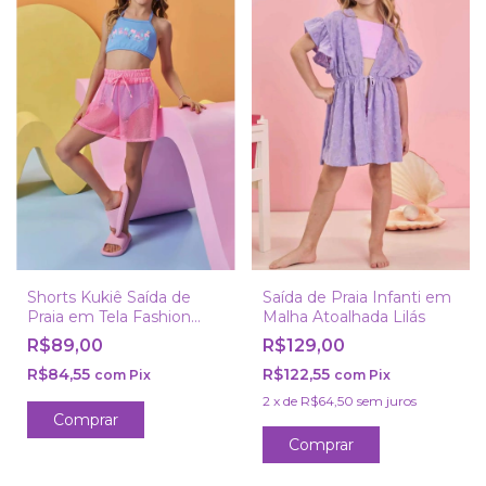
Shorts Kukiê Saída de
Saída de Praia Infanti em
Praia em Tela Fashion
Malha Atoalhada Lilás
Rosa
R$89,00
R$129,00
R$84,55
R$122,55
com
Pix
com
Pix
2
x
de
R$64,50
sem juros
Comprar
Comprar