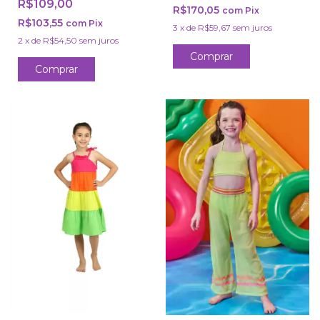
R$109,00
R$170,05
com
Pix
R$103,55
com
Pix
3
x
de
R$59,67
sem juros
2
x
de
R$54,50
sem juros
Comprar
Comprar