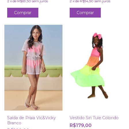
2
x
de
R$69,50
sem juros
2
x
de
R$54,50
sem juros
Comprar
Comprar
Saída de Praia Vic&Vicky
Vestido Siri Tule Colorido
Branco
R$179,00